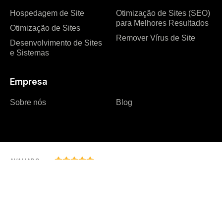
Hospedagem de Site
Otimização de Sites (SEO)
para Melhores Resultados
Otimização de Sites
Remover Vírus de Site
Desenvolvimento de Sites
e Sistemas
Empresa
Sobre nós
Blog





AVALIADO
31 AVALIAÇÕES
Rua Expedicionário Holz, 550, Sala 1301, Joinville – SC – Brasil