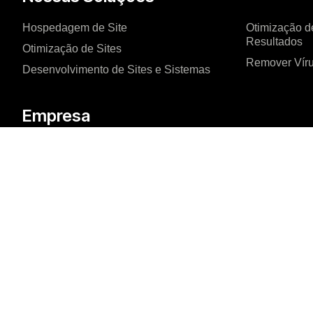
Hospedagem de Site
Otimização d
Resultados
Otimização de Sites
Remover Víru
Desenvolvimento de Sites e Sistemas
Empresa
Sobre nós
Blog
Rua Expedicionário Ho





AVALIADO
Sala 1301, Joinville –
31 AVALIAÇÕES
© 