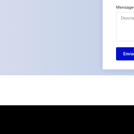
Mensag
Envia