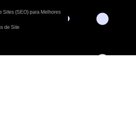
e Sites (SEO) para Melhores
s de Site
T: +55 (48) 4042-2015
lz, 550,
 SC – Brasil
Envie um e-mail
2026
MigraCloud
Blog
Termos & Condições
Política de Privacid