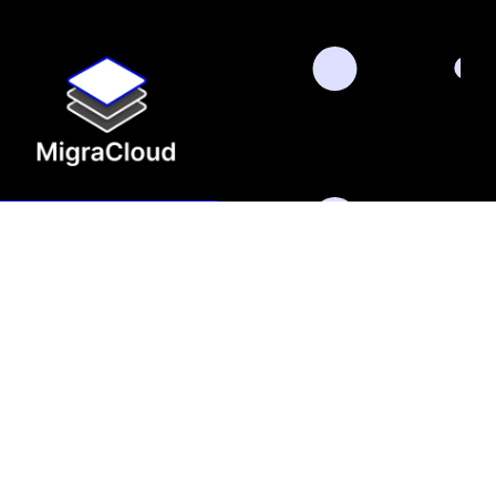
Agende uma Conversa
LinkedIn
ade