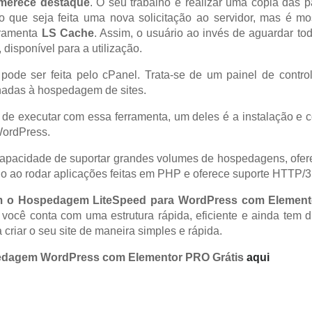
merece destaque
. O seu trabalho é realizar uma cópia das 
o que seja feita uma nova solicitação ao servidor, mas é m
rramenta
LS Cache
. Assim, o usuário ao invés de aguardar t
disponível para a utilização.
pode ser feita pelo cPanel. Trata-se de um painel de contro
onadas à hospedagem de sites.
s de executar com essa ferramenta, um deles é a instalação e 
WordPress.
capacidade de suportar grandes volumes de hospedagens, ofe
 ao rodar aplicações feitas em PHP e oferece suporte HTTP/3
m o Hospedagem LiteSpeed para WordPress com Elemento
 você conta com uma estrutura rápida, eficiente e ainda tem 
criar o seu site de maneira simples e rápida.
pedagem WordPress com Elementor PRO Grátis
aqui