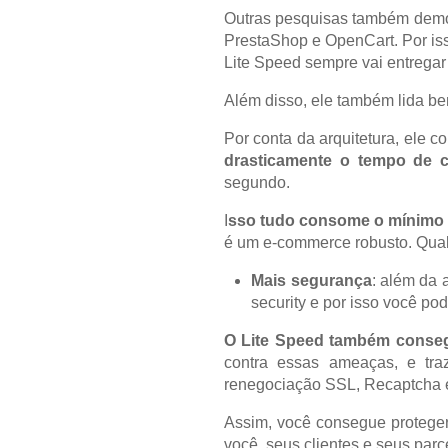
Outras pesquisas também demon
PrestaShop e OpenCart. Por isso
Lite Speed sempre vai entrega
Além disso, ele também lida b
Por conta da arquitetura, ele 
drasticamente o tempo de 
segundo.
I
sso tudo consome o mínimo 
é um e-commerce robusto. Qual
Mais segurança
: além da
security e por isso você p
O Lite Speed também conseg
contra essas ameaças, e tra
renegociação SSL, Recaptcha em
Assim, você consegue proteger
você, seus clientes e seus parc