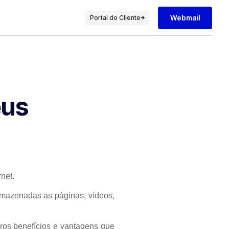
Webmail
Portal do Cliente
eus
net.
rmazenadas as páginas, vídeos,
ros benefícios e vantagens que