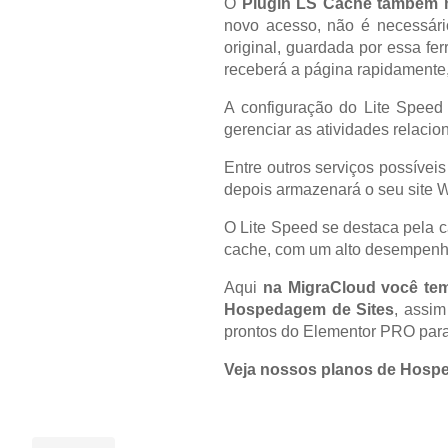
O
Plugin LS Cache também 
novo acesso, não é necessári
original, guardada por essa fe
receberá a página rapidamente, 
A configuração do Lite Speed 
gerenciar as atividades relaci
Entre outros serviços possívei
depois armazenará o seu site 
O Lite Speed se destaca pela 
cache, com um alto desempenho
Aqui
na MigraCloud você te
Hospedagem de Sites
, assim
prontos do Elementor PRO para 
Veja nossos planos de Hos