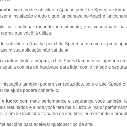
pache
: você pode substituir o Apache pelo Lite Speed de forma
fazer a instalação e tudo o que funcionava no Apache funciona
lo, vai continuar rodando normalmente, e o mesmo vale para
egras que você já utiliza.
de substituir o Apache pelo Lite Speed sem maiores preocupaç
assim sua aplicação não sai do ar.
liza infraestrutura própria, o Lite Speed também vai ajudar a 
s aqui, a compra de hardware para lidar com o tráfego e segura
nistração também podem ser reduzidos, pois o Lite Speed ofe
r de ajuda poderá contatá-lo.
 e lucro
: com mais performance e segurança você também t
is resultados e ainda você terá mais lucro. A maior performanc
tes, além de facilitar o trabalho do seu time, aumentando a produt
ma escolha para acelerar qualquer tipo de site.