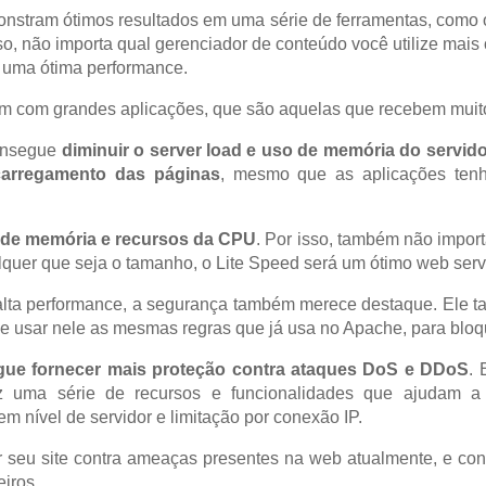
stram ótimos resultados em uma série de ferramentas, como 
, não importa qual gerenciador de conteúdo você utilize mais o
r uma ótima performance.
em com grandes aplicações, que são aquelas que recebem muito
consegue
diminuir o server load e uso de memória do servid
carregamento das páginas
, mesmo que as aplicações tenh
de memória e recursos da CPU
. Por isso, também não import
quer que seja o tamanho, o Lite Speed será um ótimo web serv
 alta performance, a segurança também merece destaque. Ele
ode usar nele as mesmas regras que já usa no Apache, para blo
ue fornecer mais proteção contra ataques DoS e DDoS
. 
z uma série de recursos e funcionalidades que ajudam a 
 nível de servidor e limitação por conexão IP.
 seu site contra ameaças presentes na web atualmente, e con
eiros.