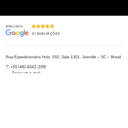





AVALIADO
31 AVALIAÇÕES
Rua Expedicionário Holz, 550, Sala 1301, Joinville – SC – Brasil
T: +55 (48) 4042-2015
Envie um e-mail
LinkedIn
© 2026
MigraCloud
Blog