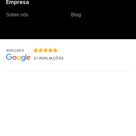
Empresa
Sobre nós
Blog





AVALIADO
31 AVALIAÇÕES
Rua Expedicionário Holz, 550, Sala 1301, Joinville – SC – Brasil
T: +55 (48) 4042-2015
Envie um e-mail