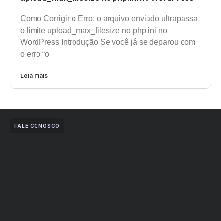
Como Corrigir o Erro: o arquivo enviado ultrapassa
o limite upload_max_filesize no php.ini no
WordPress Introdução Se você já se deparou com
o erro “o
Leia mais
FALE CONOSCO