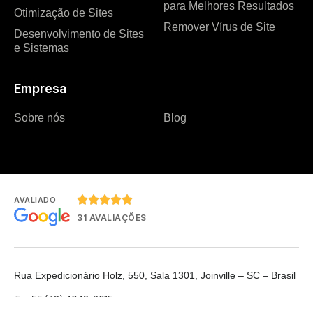
para Melhores Resultados
Otimização de Sites
Remover Vírus de Site
Desenvolvimento de Sites
e Sistemas
Empresa
Sobre nós
Blog





AVALIADO
31 AVALIAÇÕES
Rua Expedicionário Holz, 550, Sala 1301, Joinville – SC – Brasil
T: +55 (48) 4042-2015